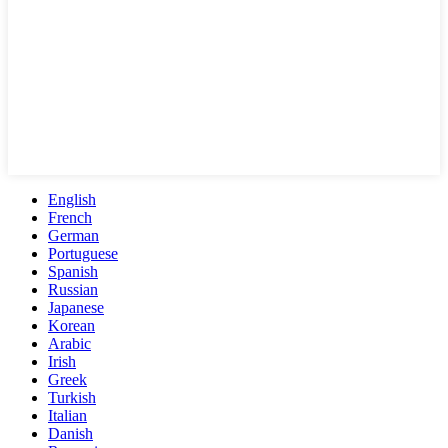
English
French
German
Portuguese
Spanish
Russian
Japanese
Korean
Arabic
Irish
Greek
Turkish
Italian
Danish