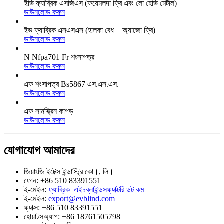
ইভি ফ্যাব্রিক এসজিএস (ফয়েমলদা ফ্রি এবং লো হেভি মেটাল)
ডাউনলোড করুন
ইভ ফ্যাব্রিক এসএসএস (হালকা বেধ + অ্যাজো ফ্রি)
ডাউনলোড করুন
N Nfpa701 Fr শংসাপত্র
ডাউনলোড করুন
এফ শংসাপত্র Bs5867 এস.এস.এস.
ডাউনলোড করুন
এফ সানস্ক্রিন কাপড়
ডাউনলোড করুন
যোগাযোগ
আমাদের
জিয়াংজি ইটেক্স ইন্ডাস্ট্রি কো।, লি।
ফোন: +86 510 83391551
ই-মেইল:
ফ্যাব্রিক_এইচব্লাইন্ডসফ্যাক্টরি ডট কম
ই-মেইল:
export@evblind.com
ফ্যাক্স: +86 510 83391551
হোয়াটসঅ্যাপ: +86 18761505798