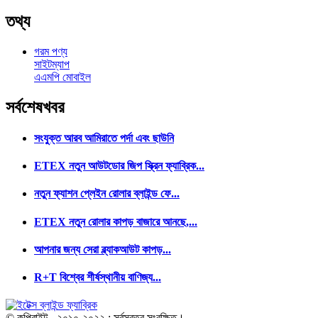
তথ্য
গরম পণ্য
সাইটম্যাপ
এএমপি মোবাইল
সর্বশেষ
খবর
সংযুক্ত আরব আমিরাতে পর্দা এবং ছাউনি
ETEX নতুন আউটডোর জিপ স্ক্রিন ফ্যাব্রিক...
নতুন ফ্যাশন প্লেইন রোলার ব্লাইন্ড ফে...
ETEX নতুন রোলার কাপড় বাজারে আনছে,...
আপনার জন্য সেরা ব্ল্যাকআউট কাপড়...
R+T বিশ্বের শীর্ষস্থানীয় বাণিজ্য...
© কপিরাইট - ২০১০-২০২২ : সর্বস্বত্ব সংরক্ষিত।