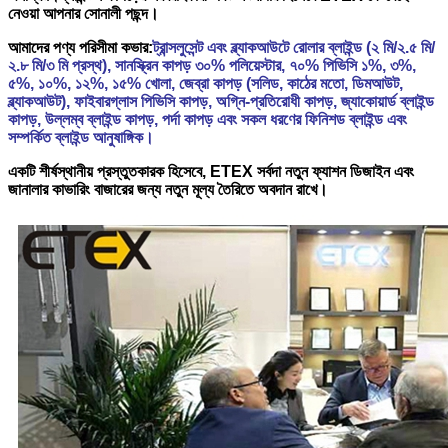
নেওয়া আপনার সোনালী পছন্দ।
আমাদের পণ্য পরিসীমা কভার:
ট্রান্সলুসেন্ট এবং ব্ল্যাকআউটে রোলার ব্লাইন্ড (২ মি/২.৫ মি/
২.৮ মি/৩ মি প্রস্থ), সানস্ক্রিন কাপড় ৩০% পলিয়েস্টার, ৭০% পিভিসি ১%, ৩%,
৫%, ১০%, ১২%, ১৫% খোলা, জেব্রা কাপড় (সলিড, কাঠের মতো, ডিমআউট,
ব্ল্যাকআউট), ফাইবারগ্লাস পিভিসি কাপড়, অগ্নি-প্রতিরোধী কাপড়, জ্যাকোয়ার্ড ব্লাইন্ড
কাপড়, উল্লম্ব ব্লাইন্ড কাপড়, পর্দা কাপড় এবং সকল ধরণের ফিনিশড ব্লাইন্ড এবং
সম্পর্কিত ব্লাইন্ড আনুষাঙ্গিক।
একটি শীর্ষস্থানীয় প্রস্তুতকারক হিসেবে, ETEX সর্বদা নতুন ফ্যাশন ডিজাইন এবং
জানালার কাভারিং বাজারের জন্য নতুন মূল্য তৈরিতে অবদান রাখে।