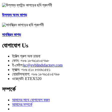
উল্লম্ব অন্ধ কাপড়
সানস্ক্রিন কাপড়
যোগাযোগ
Us
ইটেক্স গ্রুপ অফ চায়না
ফোন: +৮৬ ১৮৭৬১৫০৫৭৯৮
ই-মেইল:
kc@evblindsfactory.com
ফ্যাক্স: +৮৬ ৫১০ ৮৩৩৯১৫৫১
হোয়াটসঅ্যাপ: +৮৬ ১৮৭৬১৫০৫৭৯৮
ওয়েচ্যাট: ETEX520
সম্পর্কে
আমাদের সাথে যোগাযোগ করুন
আমাদের সম্পর্কে