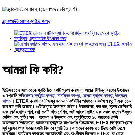
ব্ল্যাকআউট রোলার ব্লাইন্ড কাপড়
আমরা কি করি?
ইটেক্স
২০১২ সাল থেকে প্রতিষ্ঠিত একটি গ্রুপ কারখানা, আমরা বিভিন্ন ধরণের উৎপাদন
ও রপ্তানি করি
রোলার ব্লাইন্ড কাপড়
, সানস্ক্রিন কাপড়, জেব্রা ব্লাইন্ড কাপড়, উল্লম্ব
কাপড়
। ETEX কারখানার নিজস্ব ২০০০০ বর্গমিটার আয়তনের কর্মক্ষম প্ল্যান্ট এবং ১১০
জন দক্ষ কর্মী রয়েছে। ৬টি উন্নত উৎপাদন লাইন। উচ্চমানের, কম দাম, দ্রুত ডেলিভারি
এবং নির্ভরযোগ্য পরিষেবা! ৬০টি তাঁত মেশিন, ৩টি আবরণ লাইন এবং সকল ধরণের উন্নত
মেশিন এবং সুবিধা সহ। গবেষণা ও উন্নয়ন এবং প্রযুক্তিতে ১০ বছরেরও বেশি
অভিজ্ঞতার ভিত্তিতে, আমাদের ব্লাইন্ডস কাপড়গুলি উচ্চমানের, ETEX বিশ্বের বিখ্যাত
সূর্য সুরক্ষা পণ্য সরবরাহকারী হিসাবে সুপরিচিত।
আমাদের কাপড় ৫০ টিরও বেশি দেশে
জনপ্রিয়।
ব্লাইন্ডস কাপড়ের সরবরাহকারী এবং অংশীদার হিসেবে ETEX কে বেছে