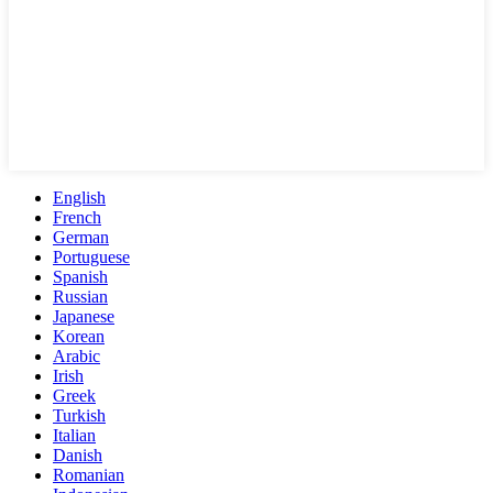
English
French
German
Portuguese
Spanish
Russian
Japanese
Korean
Arabic
Irish
Greek
Turkish
Italian
Danish
Romanian